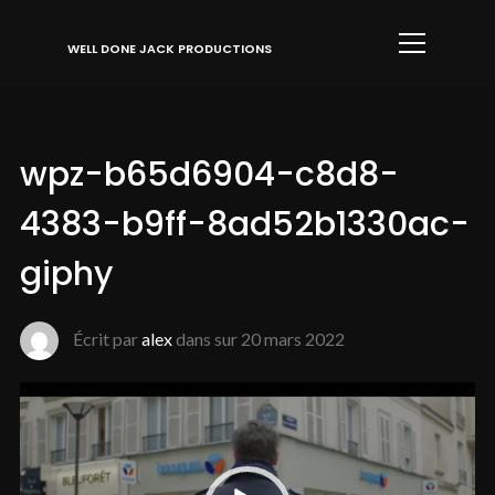
Info
WELL DONE JACK PRODUCTIONS
wpz-b65d6904-c8d8-
4383-b9ff-8ad52b1330ac-
giphy
Écrit par
alex
dans sur
20 mars 2022
Lecteur
vidéo